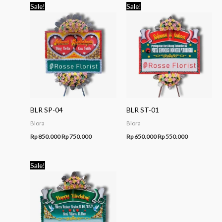
Original
Current
Original
Current
Sale!
Sale!
price
price
price
price
was:
is:
was:
is:
Rp 850.000.
Rp 750.000.
Rp 650.000.
Rp 550.000.
BLR SP-04
BLR ST-01
Blora
Blora
Rp
850.000
Rp
750.000
Rp
650.000
Rp
550.000
Original
Current
Sale!
price
price
was:
is:
Rp 850.000.
Rp 700.000.