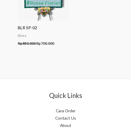
BLR SP-02
Blora
Rp
850.000
Rp
700.000
Quick Links
Cara Order
Contact Us
About