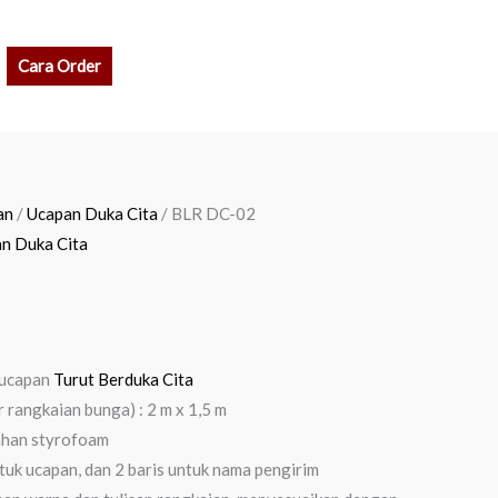
rch
Cara Order
rrent
an
/
Ucapan Duka Cita
/ BLR DC-02
ice
n Duka Cita
 700.000.
 ucapan
Turut Berduka Cita
r rangkaian bunga) : 2 m x 1,5 m
ahan styrofoam
tuk ucapan, dan 2 baris untuk nama pengirim