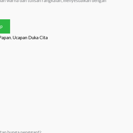
an warna dan tulisan rangkaian, menyesuaikan dengan
pp
Papan
,
Ucapan Duka Cita
atan bunga pengganti: