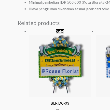
Minimal pembelian IDR 500.000 (Kota Blora/5KM 
Biaya pengiriman dikenakan sesuai jarak dari toko
Related products
Original
Current
Sale!
price
price
was:
is:
Rp 650.000.
Rp 550.000.
BLR DC-03