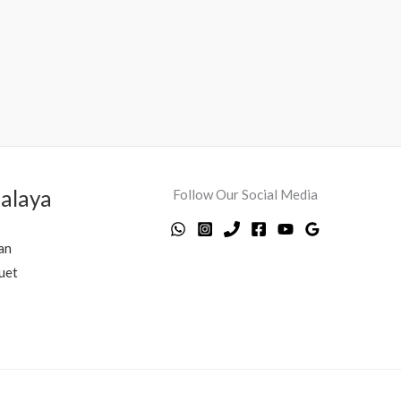
alaya
Follow Our Social Media
an
uet