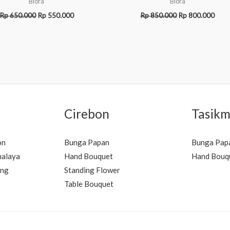
Blora
Blora
Rp
650.000
Rp
550.000
Rp
850.000
Rp
800.000
Cirebon
Tasikm
on
Bunga Papan
Bunga Pap
malaya
Hand Bouquet
Hand Bouq
ung
Standing Flower
Table Bouquet