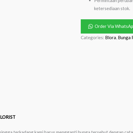
Permintaan perubah
ketersediaan stok.
Order Via WhatsA
Categories:
Blora
,
Bunga 
FLORIST
 sehingga terkadang kami harus mengganti bunga tersebut dengan cat