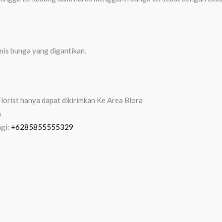
enis bunga yang digantikan.
orist hanya dapat dikirimkan Ke Area Blora
n
ngi:
+6285855555329