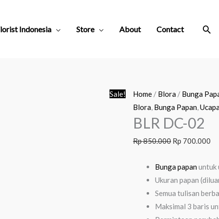
Sea
lorist Indonesia
Store
About
Contact
Original
Cu
Sale!
Home
/
Blora
/
Bunga Pap
price
pr
Blora
,
Bunga Papan
,
Ucapa
BLR DC-02
was:
is:
Rp 850.000.
Rp
Rp
850.000
Rp
700.000
Bunga papan
untuk
Ukuran papan (dilua
Semua tulisan berb
Maksimal 3 baris un