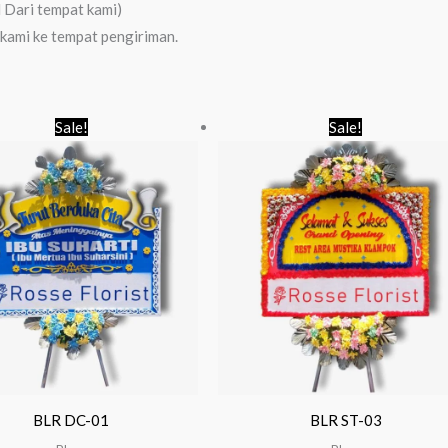
Dari tempat kami)
 kami ke tempat pengiriman.
Original
Current
Original
Curr
Sale!
Sale!
price
price
price
price
was:
is:
was:
is:
Rp 650.000.
Rp 550.000.
Rp 850.000.
Rp 8
BLR DC-01
BLR ST-03