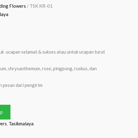
ding Flowers
/ TSK KR-01
laya
uk ucapan selamat & sukses atau untuk ucapan turut
ium, chrysanthemum, rose, pingpong, ruskus, dan
n pesan dari pengirim
pp
wers
,
Tasikmalaya