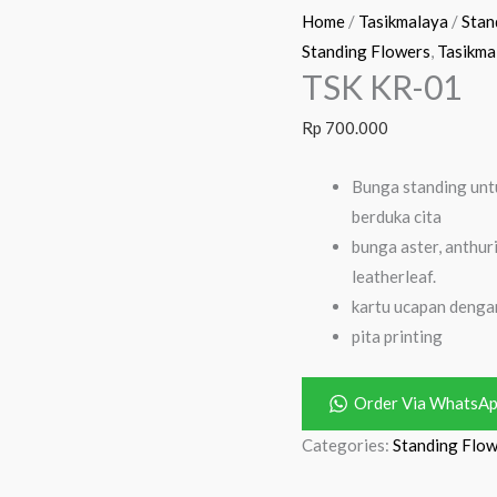
Home
/
Tasikmalaya
/
Stan
Standing Flowers
,
Tasikma
TSK KR-01
Rp
700.000
Bunga standing unt
berduka cita
bunga aster, anthur
leatherleaf.
kartu ucapan denga
pita printing
Order Via WhatsA
Categories:
Standing Flo