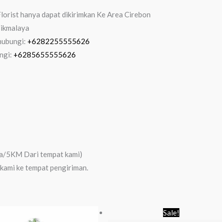
lorist hanya dapat dikirimkan Ke Area Cirebon
sikmalaya
 hubungi:
+6282255555626
ngi:
+6285655555626
ya/5KM Dari tempat kami)
 kami ke tempat pengiriman.
Original
Cur
Sale!
price
pri