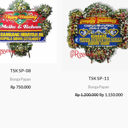
was:
is:
Rp 1.200.000.
Rp 
TSK SP-08
TSK SP-11
Bunga Papan
Bunga Papan
Rp
750.000
Rp
1.200.000
Rp
1.150.000