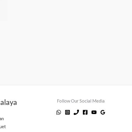
alaya
Follow Our Social Media
an
uet