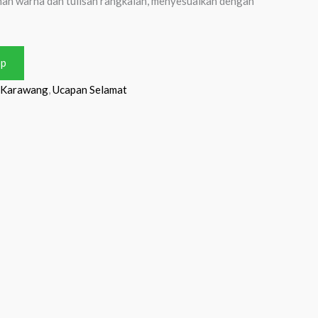
an warna dan tulisan rangkaian, menyesuaikan dengan
pp
Karawang
,
Ucapan Selamat