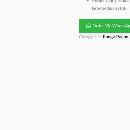
Permintaan perubah
ketersediaan stok
Order Via WhatsA
Categories:
Bunga Papan
,