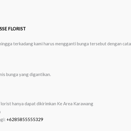
SSE FLORIST
 sehingga terkadang kami harus mengganti bunga tersebut dengan cat
enis bunga yang digantikan.
lorist hanya dapat dikirimkan Ke Area Karawang
n
ngi:
+6285855555329