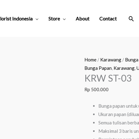
Sea
lorist Indonesia
Store
About
Contact
Home
/
Karawang
/
Bunga
Bunga Papan
,
Karawang
,
U
KRW ST-03
Rp
500.000
Bunga papan untuk 
Ukuran papan (dilua
Semua tulisan berb
Maksimal 3 baris un