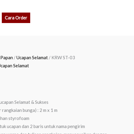
rch
Cara Order
 Papan
/
Ucapan Selamat
/ KRW ST-03
capan Selamat
ucapan Selamat & Sukses
r rangkaian bunga) : 2 m x 1 m
ahan styrofoam
tuk ucapan dan 2 baris untuk nama pengirim