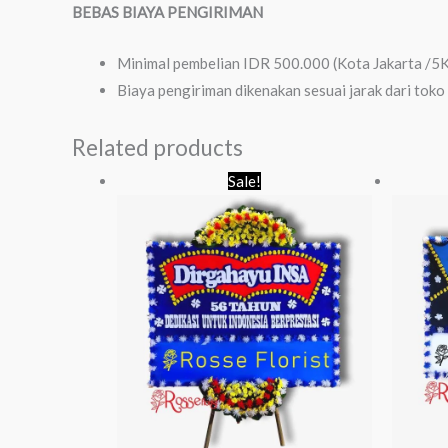
BEBAS BIAYA PENGIRIMAN
Minimal pembelian IDR 500.000 (Kota Jakarta /5
Biaya pengiriman dikenakan sesuai jarak dari toko
Related products
Original
Current
Sale!
price
price
was:
is:
Rp 700.000.
Rp 650.000.