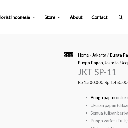
Sea
lorist Indonesia
Store
About
Contact
Original
Sale!
Home
/
Jakarta
/
Bunga Pa
price
Bunga Papan
,
Jakarta
,
Uca
JKT SP-11
was:
Rp 1.500.00
Rp
1.500.000
Rp
1.450.00
Bunga papan
untuk
Ukuran papan (dilua
Semua tulisan berb
Bunga variasi Full (