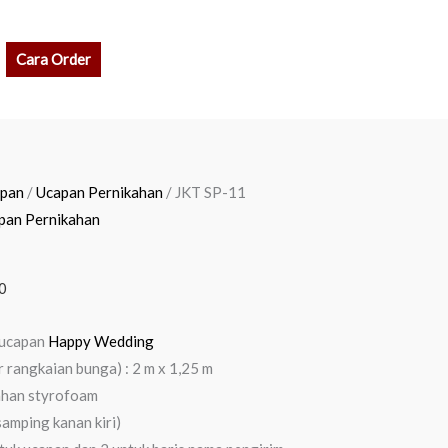
rch
Cara Order
Current
pan
/
Ucapan Pernikahan
/ JKT SP-11
price
pan Pernikahan
is:
0.
Rp 1.450.000.
0
 ucapan
Happy Wedding
r rangkaian bunga) : 2 m x 1,25 m
ahan styrofoam
samping kanan kiri)