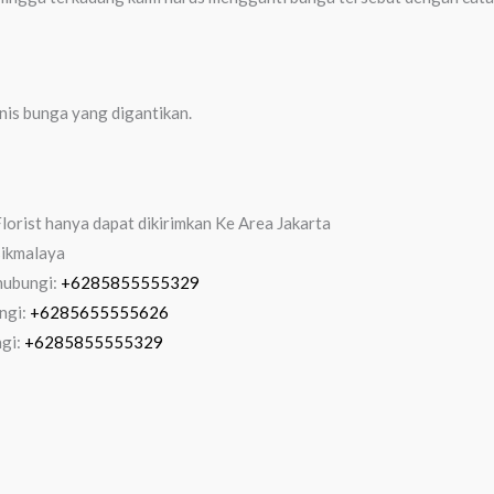
enis bunga yang digantikan.
orist hanya dapat dikirimkan Ke Area Jakarta
sikmalaya
hubungi:
+6285855555329
ngi:
+6285655555626
ngi:
+6285855555329