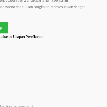
tuk ucapan dan 2 untuk baris nama pengirim
an warna dan tulisan rangkaian, menyesuaikan dengan
pp
Jakarta
,
Ucapan Pernikahan
atan bunga pengganti: