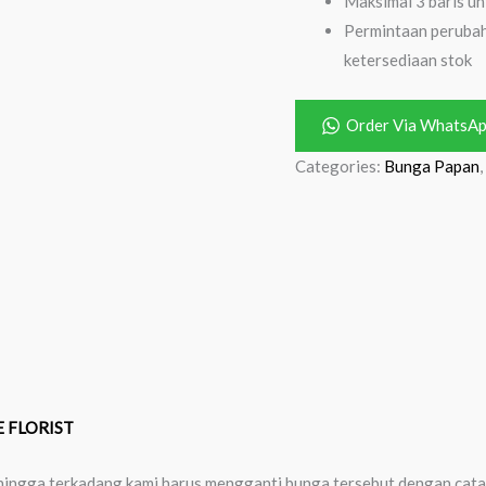
Maksimal 3 baris un
Permintaan perubah
ketersediaan stok
Order Via WhatsA
Categories:
Bunga Papan
,
 FLORIST
 sehingga terkadang kami harus mengganti bunga tersebut dengan cat