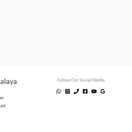
alaya
Follow Our Social Media
an
uet