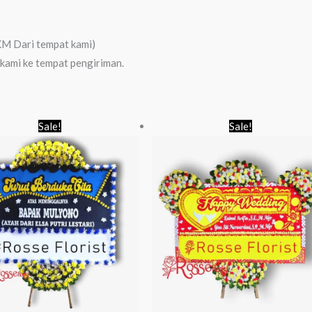
KM Dari tempat kami)
 kami ke tempat pengiriman.
Original
Current
Original
Curr
Sale!
Sale!
price
price
price
price
was:
is:
was:
is:
Rp 750.000.
Rp 650.000.
Rp 750.000.
Rp 7