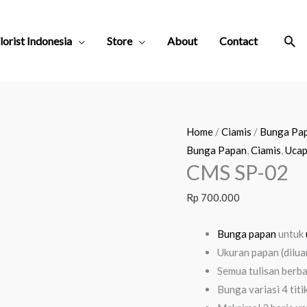
Sea
lorist Indonesia
Store
About
Contact
Home
/
Ciamis
/
Bunga Pa
Bunga Papan
,
Ciamis
,
Ucap
CMS SP-02
Rp
700.000
Bunga papan
untuk
Ukuran papan (dilua
Semua tulisan berb
Bunga variasi 4 titi