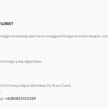
FLORIST
 sehingga terkadang kami harus mengganti bunga tersebut dengan cat
enis bunga yang digantikan.
orist hanya dapat dikirimkan Ke Area Ciamis
n
ngi:
+6285855555329