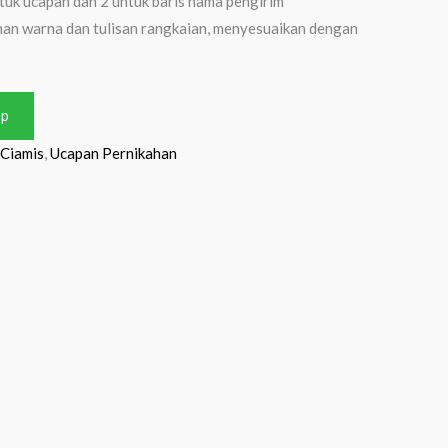
tuk ucapan dan 2 untuk baris nama pengirim
an warna dan tulisan rangkaian, menyesuaikan dengan
pp
Ciamis
,
Ucapan Pernikahan