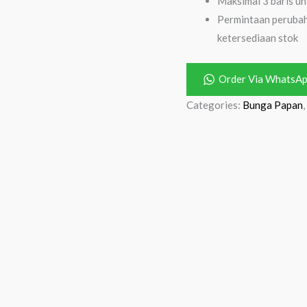
Maksimal 3 baris un
Permintaan perubah
ketersediaan stok
Order Via WhatsA
Categories:
Bunga Papan
,