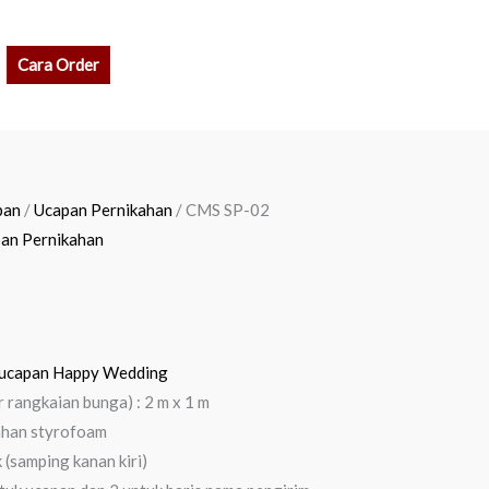
rch
Cara Order
pan
/
Ucapan Pernikahan
/ CMS SP-02
an Pernikahan
ucapan Happy Wedding
r rangkaian bunga) : 2 m x 1 m
ahan styrofoam
k (samping kanan kiri)