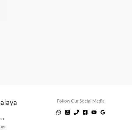
alaya
Follow Our Social Media
an
uet