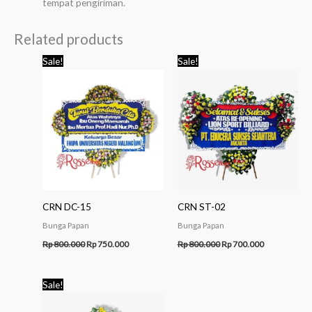
tempat pengiriman.
Related products
Original
Current
Original
Current
Sale!
Sale!
price
price
price
price
was:
is:
was:
is:
Rp 800.000.
Rp 750.000.
Rp 800.000.
Rp 700.000.
CRN DC-15
CRN ST-02
Bunga Papan
Bunga Papan
Rp
800.000
Rp
750.000
Rp
800.000
Rp
700.000
Original
Current
Sale!
price
price
was:
is: